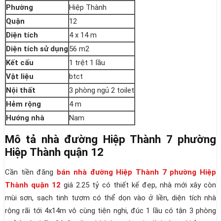
Phường
Hiệp Thành
Quận
12
Diện tích
4 x 14 m
Diện tích sử dụng
56 m2
Kết cấu
1 trệt 1 lầu
Vật liệu
btct
Nội thất
3 phòng ngủ 2 toilet
Hẻm rộng
4 m
Hướng nhà
Nam
Mô tả nhà đường Hiệp Thành 7 phường
Hiệp Thành quận 12
Cần tiền đăng
bán nhà đường Hiệp Thành 7 phường Hiệp
Thành quận 12
giá 2.25 tỷ có thiết kế đẹp, nhà mới xây còn
mùi sơn, sạch tinh tươm có thể dọn vào ở liền, diện tích nhà
rộng rãi tới 4x14m vô cùng tiện nghi, đúc 1 lầu có tận 3 phòng