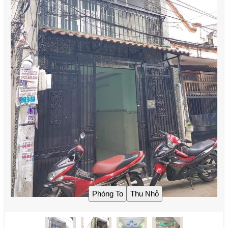
Trang chủ
Giới Thiệu
Nhà Cho Thuê
Nhà Bán Gò Vấp
Nhà Bán Quận 12
Tin tức, tư vấn
Tiện ích
Liên hệ