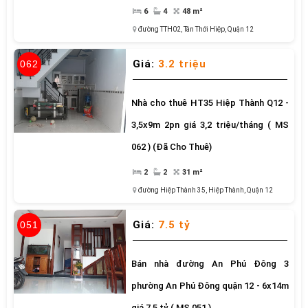
6
4
48 m²
đường TTH02
,
Tân Thới Hiệp,
Quận 12
Giá:
3.2 triệu
062
Nhà cho thuê HT35 Hiệp Thành Q12 -
3,5x9m 2pn giá 3,2 triệu/tháng ( MS
062 ) (Đã Cho Thuê)
2
2
31 m²
đường Hiệp Thành 35
,
Hiệp Thành,
Quận 12
Giá:
7.5 tỷ
051
Bán nhà đường An Phú Đông 3
phường An Phú Đông quận 12 - 6x14m
giá 7,5 tỷ ( MS 051 )