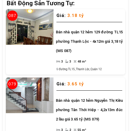
Bất Động Sản Tương Tự:
Giá:
3.18 tỷ
087
Bán nhà quận 12 hẻm 129 đường TL15
phường Thạnh Lộc - 4x12m giá 3,18 tỷ
(MS 087)
3
3
48 m²
đường TL15
,
Thạnh Lộc,
Quận 12
Giá:
3.65 tỷ
079
Bán nhà quận 12 hẻm Nguyễn Thị Kiều
phường Tân Thới Hiệp - 4,2x13m đúc
2 lầu giá 3.65 tỷ (MS 079)
3
2
55 m²