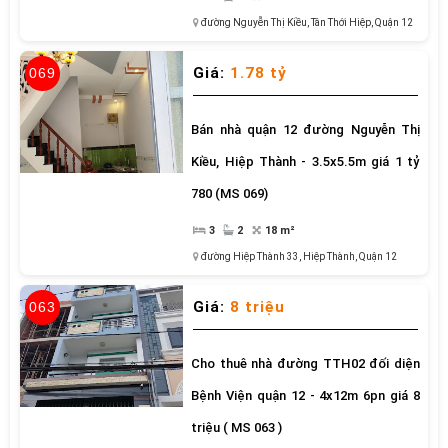
đường Nguyễn Thị Kiều
,
Tân Thới Hiệp,
Quận 12
Giá:
1.78 tỷ
069
Bán nhà quận 12 đường Nguyễn Thị
Kiều, Hiệp Thành - 3.5x5.5m giá 1 tỷ
780 (MS 069)
3
2
18 m²
đường Hiệp Thành 33
,
Hiệp Thành,
Quận 12
Giá:
8 triệu
063
Cho thuê nhà đường TTH02 đối diện
Bệnh Viện quận 12 - 4x12m 6pn giá 8
triệu ( MS 063 )