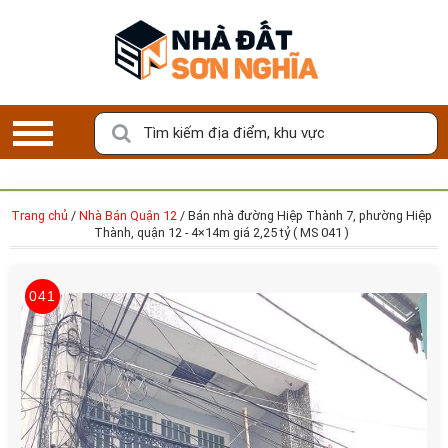
K
ý
G
ử
Tìm kiếm địa điểm, khu vực
i
B
Đ
S
Trang chủ
/
Nhà Bán Quận 12
/
Bán nhà đường Hiệp Thành 7, phường Hiệp
Thành, quận 12 - 4×14m giá 2,25 tỷ ( MS 041 )
LỰA CHỌN BẤT ĐỘNG SẢN ƯNG Ý CỦA
M
BẠN
ô
041
i
Với
100%
tin đăng bán/cho thuê xác thực bởi Nhà Đất Sơn
G
Nghĩa
i
ớ
i
B
Đ
S