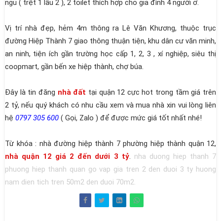
ngủ ( trệt 1 lầu 2 ), 2 toilet thích hợp cho gia đình 4 người ở.
Vị trí nhà đẹp, hẻm 4m thông ra Lê Văn Khương, thuộc trục
đường Hiệp Thành 7 giao thông thuận tiện, khu dân cư văn minh,
an ninh, tiện ích gần trường học cấp 1, 2, 3 , xí nghiệp, siêu thị
coopmart, gần bến xe hiệp thành, chợ búa.
Đây là tin đăng
nhà đất
tại quận 12 cực hot trong tầm giá trên
2 tỷ, nếu quý khách có nhu cầu xem và mua nhà xin vui lòng liên
hệ
0797 305 600
( Gọi, Zalo ) để được mức giá tốt nhất nhé!
Từ khóa : nhà đường hiệp thành 7 phường hiệp thành quận 12,
nhà quận 12 giá 2 đến dưới 3 tỷ
.
nha duong hiep thanh 7
phuong hiep thanh quan go vap gia tren 2 den duoi 3 ty huong
nam dien tich tren 50m2 den duoi 70m2.