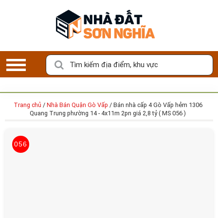
K
ý
G
ử
Tìm kiếm địa điểm, khu vực
i
B
Đ
S
Trang chủ
/
Nhà Bán Quận Gò Vấp
/
Bán nhà cấp 4 Gò Vấp hẻm 1306
Quang Trung phường 14 - 4x11m 2pn giá 2,8 tỷ ( MS 056 )
LỰA CHỌN BẤT ĐỘNG SẢN ƯNG Ý CỦA
M
BẠN
ô
056
i
Với
100%
tin đăng bán/cho thuê xác thực bởi Nhà Đất Sơn
G
Nghĩa
i
ớ
i
B
Đ
S