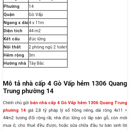
Phường
14
Quận
Gò Vấp
Ngang x dài
4 x 11m
Diện tích
44 m2
Kết cấu
đúc lửng
Nội thất
2 phòng ngủ 2 toilet
Hẻm rộng
3m
Hướng nhà
Tây Bắc
Mô tả nhà cấp 4 Gò Vấp hẻm 1306 Quang
Trung phường 14
Chính chủ gửi
bán nhà cấp 4 Gò Vấp hẻm 1306 Quang Trung
phường 14
giá 2,8 tỷ pháp lý sổ hồng riêng, dài rộng 4x11 =
44m2 tương đối rộng rãi, nhà đúc lửng có lắp sàn gỗ, còn mới
mua ở, cho thuê đều được, hoặc sửa chữa đầu tư bán sinh lời