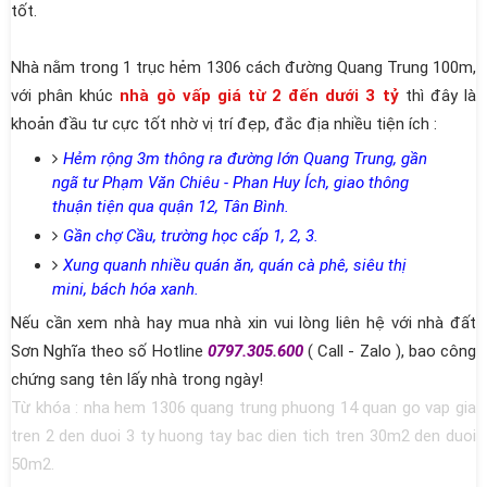
tốt.
Nhà nằm trong 1 trục hẻm 1306 cách đường Quang Trung 100m,
với phân khúc
nhà gò vấp giá từ 2 đến dưới 3 tỷ
thì đây là
khoản đầu tư cực tốt nhờ vị trí đẹp, đắc địa nhiều tiện ích :
Hẻm rộng 3m thông ra đường lớn Quang Trung, gần
ngã tư Phạm Văn Chiêu - Phan Huy Ích, giao thông
thuận tiện qua quận 12, Tân Bình.
Gần chợ Cầu, trường học cấp 1, 2, 3.
Xung quanh nhiều quán ăn, quán cà phê, siêu thị
mini, bách hóa xanh.
Nếu cần xem nhà hay mua nhà xin vui lòng liên hệ với nhà đất
Sơn Nghĩa theo số Hotline
0797.305.600
( Call - Zalo ), bao công
chứng sang tên lấy nhà trong ngày!
Từ khóa : nha hem 1306 quang trung phuong 14 quan go vap gia
tren 2 den duoi 3 ty huong tay bac dien tich tren 30m2 den duoi
50m2.