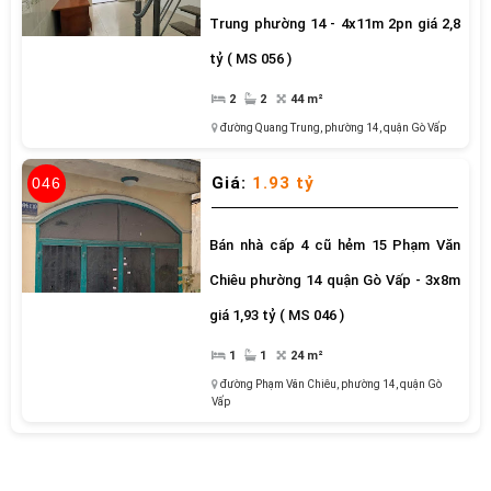
Trung phường 14 - 4x11m 2pn giá 2,8
tỷ ( MS 056 )
2
2
44 m²
đường Quang Trung
,
phường 14
,
quận Gò Vấp
Giá:
1.93 tỷ
046
Bán nhà cấp 4 cũ hẻm 15 Phạm Văn
Chiêu phường 14 quận Gò Vấp - 3x8m
giá 1,93 tỷ ( MS 046 )
1
1
24 m²
đường Phạm Văn Chiêu
,
phường 14
,
quận Gò
Vấp