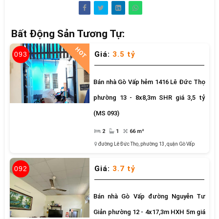
Bất Động Sản Tương Tự:
HOT
Giá:
3.5 tỷ
093
Bán nhà Gò Vấp hẻm 1416 Lê Đức Thọ
phường 13 - 8x8,3m SHR giá 3,5 tỷ
(MS 093)
2
1
66 m²
đường Lê Đức Thọ
,
phường 13
,
quận Gò Vấp
Giá:
3.7 tỷ
092
Bán nhà Gò Vấp đường Nguyễn Tư
Giản phường 12 - 4x17,3m HXH 5m giá