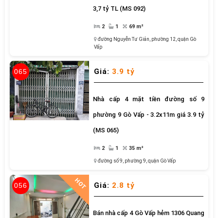
3,7 tỷ TL (MS 092)
2
1
69 m²
đường Nguyễn Tư Giản
,
phường 12
,
quận Gò
Vấp
Giá:
3.9 tỷ
065
Nhà cấp 4 mặt tiền đường số 9
phường 9 Gò Vấp - 3.2x11m giá 3.9 tỷ
(MS 065)
2
1
35 m²
đường số 9
,
phường 9
,
quận Gò Vấp
HOT
Giá:
2.8 tỷ
056
Bán nhà cấp 4 Gò Vấp hẻm 1306 Quang