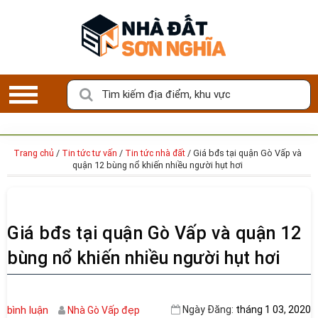
K
ý
G
ử
Tìm kiếm địa điểm, khu vực
i
B
Đ
S
Trang chủ
/
Tin tức tư vấn
/
Tin tức nhà đất
/
Giá bđs tại quận Gò Vấp và
quận 12 bùng nổ khiến nhiều người hụt hơi
LỰA CHỌN BẤT ĐỘNG SẢN ƯNG Ý CỦA
M
BẠN
ô
i
Với
100%
tin đăng bán/cho thuê xác thực bởi Nhà Đất Sơn
G
Nghĩa
Giá bđs tại quận Gò Vấp và quận 12
i
bùng nổ khiến nhiều người hụt hơi
ớ
i
B
Đ
bình luận
Ngày Đăng:
tháng 1 03, 2020
Nhà Gò Vấp đẹp
S