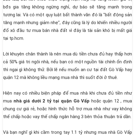
bđs gia tăng không ngừng nghỉ, dự báo sẽ tăng mạnh trong
tương lai. Và có một quy luật bất thành văn đó là "bất động sản
tăng mạnh nhưng giảm nhẹ", đây cũng là lý do khiến nhiều người
đổ xô đầu tư mua bán nhà đất vì đây là tài sản khó bị mất giá
tại tp.hcm.
Lời khuyên chân thành là nên mua dù tiền chưa đủ hay thấp hơn
cả 50% giá trị ngôi nhà, nếu bạn có một nguồn tài chính ổn định
thì ngại gì không thử. Bởi lẽ nếu muốn an cư tại đất Gò Vấp hay
quận 12 mà không liều mạng mua nhà thì suốt đời ở thuê.
Hiện nay có nhiều biện pháp để mua nhà khi chưa đủ tiền như
mua
nhà giá dưới 2 tỷ tại quận Gò Vấp
hoặc quận 12 , mua
chung cư giá rẻ, hoặc hình thức hỗ trợ mua nhà như vay không
thế chấp hoặc vay thế chấp ngân hàng 3 bên thỏa thuận trả dần.
Và bạn nghĩ gì khi cầm trong tay 1.1 tỷ nhưng mua nhà Gò Vấp