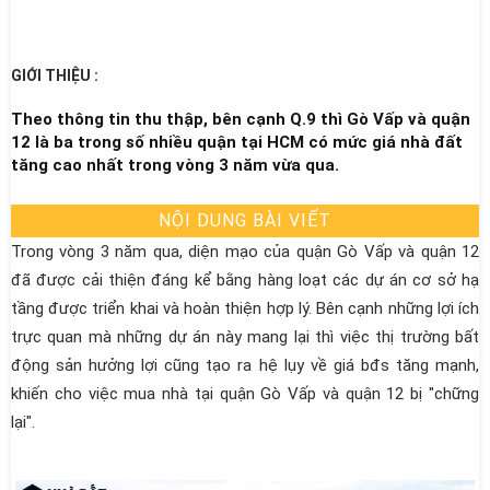
Trang chủ
GIỚI THIỆU :
Theo thông tin thu thập, bên cạnh Q.9 thì Gò Vấp và quận
Giới Thiệu
12 là ba trong số nhiều quận tại HCM có mức giá nhà đất
tăng cao nhất trong vòng 3 năm vừa qua.
Nhà Cho Thuê
NỘI DUNG BÀI VIẾT
Nhà Bán Gò Vấp
Trong vòng 3 năm qua, diện mạo của quận Gò Vấp và quận 12
đã được cải thiện đáng kể bằng hàng loạt các dự án cơ sở hạ
Nhà Bán Quận 12
tầng được triển khai và hoàn thiện hợp lý. Bên cạnh những lợi ích
trực quan mà những dự án này mang lại thì việc thị trường bất
Tin tức, tư vấn
động sản hưởng lợi cũng tạo ra hệ lụy về giá bđs tăng mạnh,
khiến cho việc mua nhà tại quận Gò Vấp và quận 12 bị "chững
Tiện ích
lại".
Liên hệ