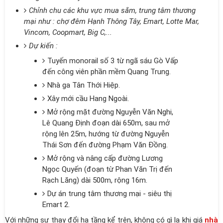
Chỉnh chu các khu vực mua sắm, trung tâm thương
mại như : chợ đêm Hạnh Thông Tây, Emart, Lotte Mar,
Vincom, Coopmart, Big C,...
Dự kiến :
Tuyến monorail số 3 từ ngã sáu Gò Vấp
đến công viên phần mềm Quang Trung.
Nhà ga Tân Thới Hiệp.
Xây mới cầu Hang Ngoài.
Mở rộng mặt đường Nguyễn Văn Nghi,
Lê Quang Định đoạn dài 650m, sau mở
rộng lên 25m, hướng từ đường Nguyễn
Thái Sơn đến đường Phạm Văn Đồng.
Mở rộng và nâng cấp đường Lương
Ngọc Quyến (đoạn từ Phan Văn Trị đến
Rạch Lăng) dài 500m, rộng 16m.
Dự án trung tâm thương mại - siêu thị
Emart 2.
Với những sự thay đổi hạ tầng kể trên, không có gì lạ khi giá
nhà