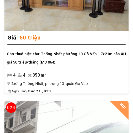
Trang chủ
Giới Thiệu
Giá:
50 triệu
Nhà Cho Thuê
Cho thuê biệt thự Thống Nhất phường 10 Gò Vấp - 7x21m sân XH
giá 50 triệu/tháng (MS 064)
Nhà Bán Gò Vấp
4
4
350 m²
Nhà Bán Quận 12
đường Thống Nhất
,
phường 10
,
quận Gò Vấp
Ngày Đăng:
tháng 2 16, 2020
Tin tức, tư vấn
HOT
026
Tiện ích
Liên hệ