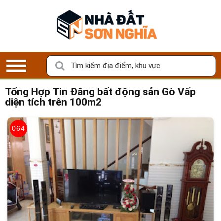
K
ý
G
ử
Tìm kiếm địa điểm, khu vực
i
B
Đ
Tổng Hợp Tin Đăng
bất động sản Gò Vấp
S
diện tích trên 100m2
LỰA CHỌN BẤT ĐỘNG SẢN ƯNG Ý CỦA
BẠN
M
064
Với
100%
tin đăng bán/cho thuê xác thực bởi Nhà Đất Sơn
ô
Nghĩa
i
G
i
ớ
i
B
Đ
S