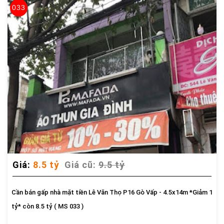
033
Giá:
8.5 tỷ
Giá cũ:
9.5 tỷ
Cần bán gấp nhà mặt tiền Lê Văn Thọ P16 Gò Vấp - 4.5x14m *Giảm 1
tỷ* còn 8.5 tỷ ( MS 033 )