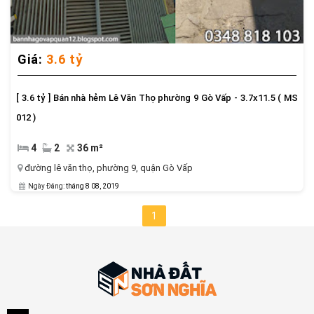
Giá:
3.6 tỷ
[ 3.6 tỷ ] Bán nhà hẻm Lê Văn Thọ phường 9 Gò Vấp - 3.7x11.5 ( MS
012 )
4
2
36 m²
đường lê văn thọ
,
phường 9
,
quận Gò Vấp
Ngày Đăng:
tháng 8 08, 2019
1