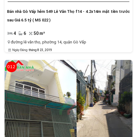
Bán nhà Gò Vấp hẻm 549 Lê Văn Thọ f14 - 4.2x14m mặt tiền trước
sau Giá 6.5 tỷ ( MS 022 )
4
6
50 m²
đường lê văn thọ
,
phường 14
,
quận Gò Vấp
Ngày Đăng:
tháng 8 23, 2019
012