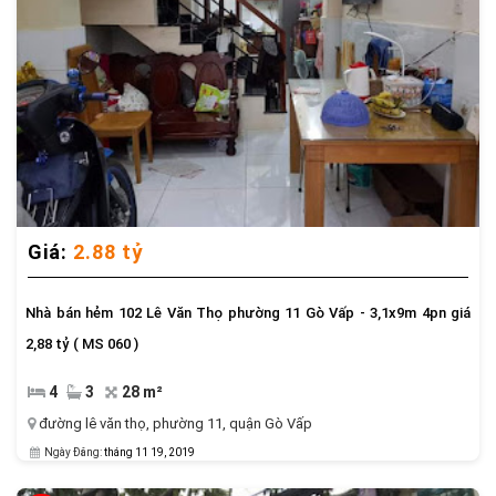
Giá:
2.88 tỷ
Nhà bán hẻm 102 Lê Văn Thọ phường 11 Gò Vấp - 3,1x9m 4pn giá
2,88 tỷ ( MS 060 )
4
3
28 m²
đường lê văn thọ
,
phường 11
,
quận Gò Vấp
Ngày Đăng:
tháng 11 19, 2019