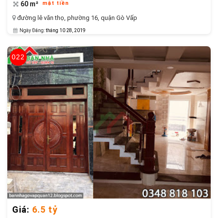
60 m²
mặt tiền
đường lê văn thọ
,
phường 16
,
quận Gò Vấp
Ngày Đăng:
tháng 10 28, 2019
022
Giá:
6.5 tỷ