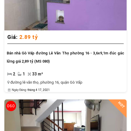
Trang chủ
Giới Thiệu
Giá:
2.89 tỷ
Nhà Cho Thuê
Bán nhà Gò Vấp đường Lê Văn Thọ phường 16 - 3,6x9,1m đúc gác
lửng giá 2,89 tỷ (MS 080)
Nhà Bán Gò Vấp
2
1
33 m²
Nhà Bán Quận 12
đường lê văn thọ
,
phường 16
,
quận Gò Vấp
Ngày Đăng:
tháng 4 17, 2021
Tin tức, tư vấn
HOT
060
Tiện ích
Liên hệ