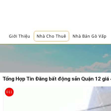
K
ý
G
ử
i
Giới Thiệu
Nhà Cho Thuê
Nhà Bán Gò Vấp
B
Đ
S
M
ô
i
Tổng Hợp Tin Đăng
bất động sản Quận 12 giá 
G
i
ớ
011
i
B
Đ
S