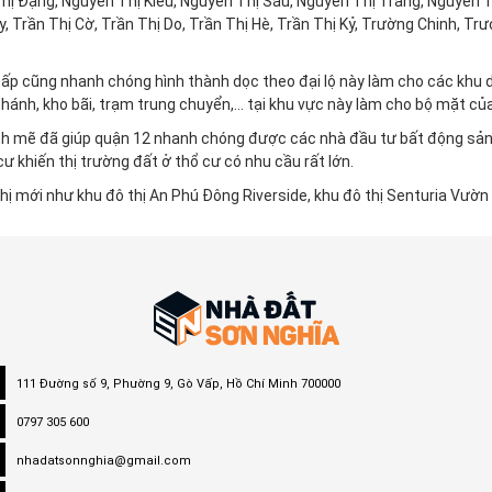
ị Đặng, Nguyễn Thị Kiểu, Nguyễn Thị Sáu, Nguyễn Thị Tràng, Nguyễn T
 Trần Thị Cờ, Trần Thị Do, Trần Thị Hè, Trần Thị Kỷ, Trường Chinh, Trư
ấp cũng nhanh chóng hình thành dọc theo đại lộ này làm cho các khu 
ánh, kho bãi, trạm trung chuyển,... tại khu vực này làm cho bộ mặt c
ạnh mẽ đã giúp quận 12 nhanh chóng được các nhà đầu tư bất động sả
 khiến thị trường đất ở thổ cư có nhu cầu rất lớn.
ị mới như khu đô thị An Phú Đông Riverside, khu đô thị Senturia Vườn Là
111 Đường số 9, Phường 9, Gò Vấp, Hồ Chí Minh 700000
0797 305 600
nhadatsonnghia@gmail.com