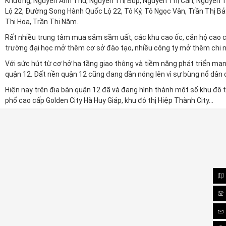
Khương, Nguyễn Ảnh Thủ, Nguyễn Thị Búp, Nguyễn Thị Căn, Nguyễn Th
Lộ 22, Đường Song Hành Quốc Lộ 22, Tô Ký, Tô Ngọc Vân, Trần Thị Bảy,
Thị Hoa, Trần Thị Năm.
Rất nhiều trung tâm mua sắm sầm uất, các khu cao ốc, căn hộ cao c
trường đại học mở thêm cơ sở đào tạo, nhiều công ty mở thêm chi nh
Với sức hút từ cơ hở hạ tầng giao thông và tiềm năng phát triển m
quận 12. Đất nền quận 12 cũng đang dần nóng lên vì sự bùng nổ dân cư
Hiện nay trên địa bàn quận 12 đã và đang hình thành một số khu đô th
phố cao cấp Golden City Hà Huy Giáp, khu đô thị Hiệp Thành City...