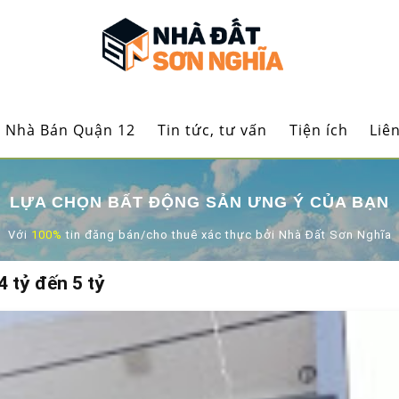
Nhà Bán Quận 12
Tin tức, tư vấn
Tiện ích
Liê
LỰA CHỌN BẤT ĐỘNG SẢN ƯNG Ý CỦA BẠN
Với
100%
tin đăng bán/cho thuê xác thực bởi Nhà Đất Sơn Nghĩa
4 tỷ đến 5 tỷ