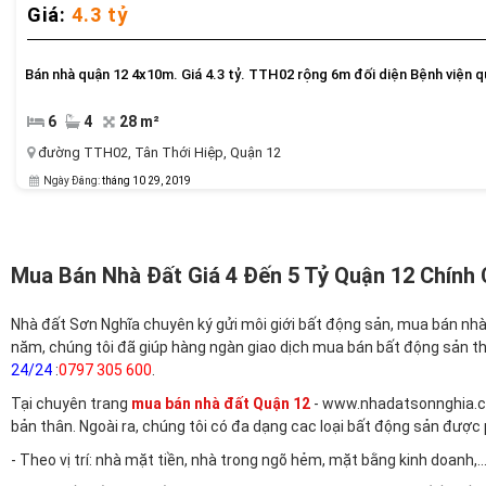
Giá:
4.3 tỷ
Bán nhà quận 12 4x10m. Giá 4.3 tỷ. TTH02 rộng 6m đối diện Bệnh viện q
6
4
28 m²
đường TTH02
,
Tân Thới Hiệp,
Quận 12
Ngày Đăng:
tháng 10 29, 2019
Mua Bán Nhà Đất Giá 4 Đến 5 Tỷ Quận 12 Chính 
Nhà đất Sơn Nghĩa chuyên ký gửi môi giới bất động sản, mua bán nh
năm, chúng tôi đã giúp hàng ngàn giao dịch mua bán bất động sản t
24/24
:
0797 305 600
.
Tại chuyên trang
mua bán nhà đất Quận 12
- www.nhadatsonnghia.co
bản thân. Ngoài ra, chúng tôi có đa dạng cac loại bất động sản được
- Theo vị trí: nhà mặt tiền, nhà trong ngõ hẻm, mặt bằng kinh doanh,..