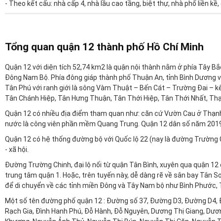
- Theo kết cấu: nhà cấp 4, nhà lầu cao tầng, biệt thự, nhà phố liền kề, 
Môi giới mua nhà đất giá 4 đến 5 tỷ chính chủ,
Bạn đang có nhu cầu tìm kiếm một ngôi nhà
giá 4 đến 5 tỷ Quận 12
đ
Tổng quan quận 12 thành phố Hồ Chí Minh
đầy đủ và minh bạch : diện tích, phong cách thiết kế, số tầng, số phòn
lý...?
Quận 12 với diện tích 52,74 km2 là quận nội thành nằm ở phía Tây Bắ
Đông Nam Bộ. Phía đông giáp thành phố Thuận An, tỉnh Bình Dương và 
Nếu có nhu cầu tư vấn môi giới mua nhà quý khách vui lòng liên hệ
Tân Phú với ranh giới là sông Vàm Thuật – Bến Cát – Trường Đai –
Tân Chánh Hiệp, Tân Hưng Thuận, Tân Thới Hiệp, Tân Thới Nhất, Thạ
Ký gửi bán nhà đất giá 4 đến 5 tỷ tại Quận 12 
Quận 12 có nhiều địa điểm tham quan như: căn cứ Vườn Cau ở Thạnh L
nước là công viên phần mềm Quang Trung. Quận 12 dân số năm 2019 
Hoạt động từ năm 2010, Nhà Đất Sơn Nghĩa là một trong số ít các đơ
năm. Sử dụng dịch vụ ký gửi nhà đất Sơn Nghĩa chủ nhà sẽ nhanh chón
Quận 12 có hệ thống đường bộ với Quốc lộ 22 (nay là đường Trường Chin
ra thành công, minh bạch.
- xã hội.
Đường Trường Chinh, đại lộ nối từ quận Tân Bình, xuyên qua quận 12
trung tâm quận 1. Hoặc, trên tuyến này, dễ dàng rẽ về sân bay Tân Sơn 
Dịch vụ ký gửi nhà đất Sơn Nghĩa sẵn sàng hỗ trợ chủ nhà định giá bất đ
để di chuyển về các tỉnh miền Đông và Tây Nam bộ như Bình Phước, Tâ
mua bán nhà. Mọi nhu cầu ký gửi vui lòng liên hệ
HOTLINE 24/24
:
079
Một số tên đường phố quận 12 : Đường số 37, Đường D3, Đường D4,
Quy trình ký gửi nhà đất
Rạch Gia, Đình Hanh Phú, Đỗ Hành, Đỗ Nguyên, Dương Thị Giang, Dương
Bảng giá dịch vụ ký gửi nhà đất