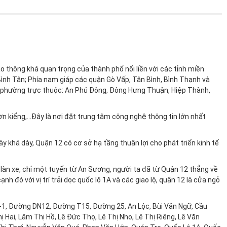
 cấp cho bạn. Mọi thông tin về căn nhà sẽ được chúng tôi cung cấp
àng, không cần phải lo lắng nên mua ở đâu, giá nhà bao nhiêu thì hợp
o thông khá quan trọng của thành phố nối liền với các tỉnh miền
Bình Tân; Phía nam giáp các quận Gò Vấp, Tân Bình, Bình Thạnh và
à đất
chuyên nghiệp để lựa chọn hình thức tư vấn mua nhà phù hợp.
1 phường trực thuộc: An Phú Đông, Đông Hưng Thuận, Hiệp Thành,
kiểng,...Đây là nơi đặt trung tâm công nghệ thông tin lớn nhất
 với chất lượng dịch được khẳng định với thương hiệu uy tín trên 10
p xu hướng thị trường, tư vấn các thủ tục pháp lý để giao dịch diễn
ày khá dày, Quận 12 có cơ sở hạ tầng thuận lợi cho phát triển kinh tế
làn xe, chỉ một tuyến từ An Sương, người ta đã từ Quận 12 thẳng về
h đó với vị trí trải dọc quốc lộ 1A và các giao lộ, quận 12 là cửa ngỏ
uả cao nhất, đồng thời hỗ trợ các thủ tục pháp lý, sang tên khi giao dịch
ư vấn hướng dẫn sớm nhất:
1, Đường DN12, Đường T15, Đường 25, An Lộc, Bùi Văn Ngữ, Cầu
Hai, Lâm Thị Hồ, Lê Đức Thọ, Lê Thị Nho, Lê Thị Riêng, Lê Văn