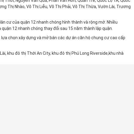
hị Thơi, Nguyễn Văn Quá, Phan Văn Hớn, Quán Tre, Quốc Lộ 1A, Quốc
ơng Thị Nhào, Võ Thị Liễu, Võ Thị Phải, Võ Thị Thừa, Vườn Lài, Trương
dân cư của quận 12 nhanh chóng hình thành và rộng mở. Nhiều
ủa quận 12 nhanh chóng thay đổi sau 15 năm thành lập quận.
n lựa chọn xây dựng và mở bán các dự án căn hộ chung cư cao cấp
i, khu đô thị Thới An City, khu đô thị Phú Long Riverside,khu nhà