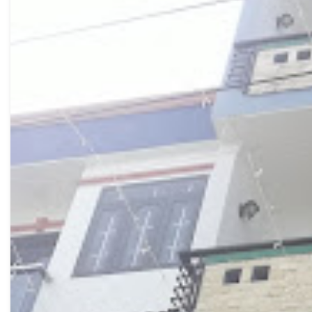
Trang chủ
Giới Thiệu
Nhà Cho Thuê
Nhà Bán Gò Vấp
Nhà Bán Quận 12
Tin tức, tư vấn
Tiện ích
Liên hệ