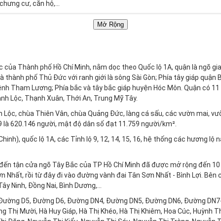
chưng cư, căn hộ,...
 giá rẻ tại Quận 12
Mở Rộng
ể an cư hoặc đầu tư kinh doanh Nhà Đất Sơn Nghĩa đều có sẵn để cung
g, vị trí địa lý.... giúp việc tìm kiếm bất động sản của bạn trở nên dễ d
c của Thành phố Hồ Chí Minh, nằm dọc theo Quốc lộ 1A, quận là ngõ gia
thành phố Thủ Đức với ranh giới là sông Sài Gòn; Phía tây giáp quận 
 số
HOTLINE 24/24
:
0797 305 600
Hoặc tham khảo :
quy trình môi giới nh
 kênh Tham Lương; Phía bắc và tây bắc giáp huyện Hóc Môn. Quận có 1
nh Lộc, Thạnh Xuân, Thới An, Trung Mỹ Tây.
nhanh chóng, giá tốt
ộc, chùa Thiên Vân, chùa Quảng Đức, làng cá sấu, các vườn mai, vườn 
là 620.146 người, mật độ dân số đạt 11.759 người/km².
n vị ký gửi bán
nhà đất giá 4 đến 5 tỷ tại Quận 12
nhanh chóng, an toàn
g được tiếp cận khách hàng thiện chí mua, được hỗ trợ định giá nhà hợ
h), quốc lộ 1A, các Tỉnh lộ 9, 12, 14, 15, 16, hệ thống các hương lộ n
 đến tận cửa ngõ Tây Bắc của TP Hồ Chí Minh đã được mở rộng đến 10 
Nhất, rồi từ đây đi vào đường vành đai Tân Sơn Nhất - Bình Lợi. Bên cạn
ộng sản cần bán, tư vấn sửa sang, nâng cấp với chi phí tốt nhất để đạt hiệu q
y Ninh, Đồng Nai, Bình Dương,...
7 305 600
hoặc tham khảo bảng giá dịch vụ kèm quy trình ký gửi để được t
 Đường D5, Đường D6, Đường DN4, Đường DN5, Đường DN6, Đường DN7-
 Thị Mười, Hà Huy Giáp, Hà Thị Khéo, Hà Thị Khiêm, Hoa Cúc, Huỳnh Thị 