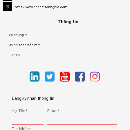
https://www.nhadatsonnghia.com
Trang chủ
Thông tin
Giới Thiệu
Về chúng tôi
Chính sách bảo mật
Nhà Cho Thuê
Liên hệ
Nhà Bán Gò Vấp
Nhà Bán Quận 12
Tin tức, tư vấn
Đăng ký nhận thông tin
Tiện ích
Họ Tên*
Email*
Liên hệ
Tin Nhắn*